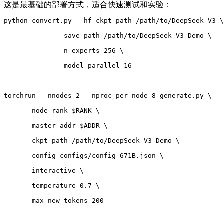
这是最基础的部署方式，适合快速测试和实验：
python convert.py --hf-ckpt-path /path/to/DeepSeek-V3 \
             --save-path /path/to/DeepSeek-V3-Demo \
             --n-experts 256 \
             --model-parallel 16
torchrun --nnodes 2 --nproc-per-node 8 generate.py \
     --node-rank $RANK \
     --master-addr $ADDR \
     --ckpt-path /path/to/DeepSeek-V3-Demo \
     --config configs/config_671B.json \
     --interactive \
     --temperature 0.7 \
     --max-new-tokens 200